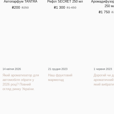
Автопарфум TANTRA
Рефіл SECRET 250 мл
Аромадифузор
250 м
₴200
₴1 300
₴250
₴1 450
₴1 750
₴
14 квітня 2026
21 грудня 2023
1 червня 2023
Який ароматизатор для
Наш фруктовий
Дорогий чи 
автомобіля обрати у
мармелад
ароматичний
2026 році? Повний
який вибрати
огляд ринку України.