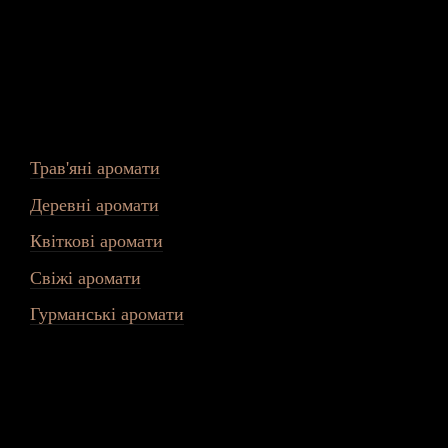
В основі - авторські парфумерні композиції від ніж
один флакон наповнює кімнату улюбленим ароматом
Ідеальний формат для тих, хто сприймає домашній ар
Популярні категорії:
Трав'яні аромати
- натуральність і гармонія
Деревні аромати
- благородство та затишок
К
віткові аромати
- ніжність та елегантність
Свіжі аромати
- чистота та легкість
Гурманські аромати
- енергія та життєрадісність
Чому аромати для дому від ARDEMA обирают
Аромадифузор у подарунок на новосілля, день нар
Преміальний
статус
-
упаковка
,
яку
приємно
вр
уч