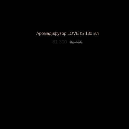
Аромадифузор LOVE IS 180 мл
₴1 300
₴1 450
GIFT COLLECTION
- аромадифузори, створені, щ
Флакони об'ємом 120 і 180 мл у стильній подарунк
класичні лаконічні форми та оригінальний дизайн.
Аромати для дому GIFT COLLECTION поєднують культ
додаткового оформлення.