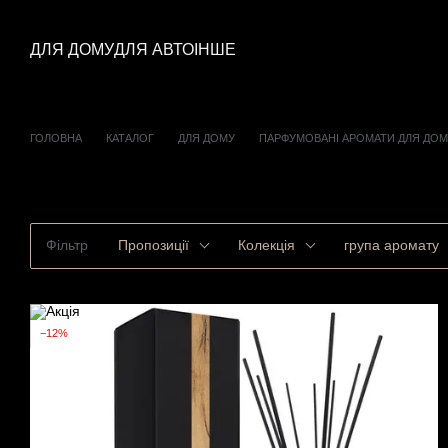
Перейти до основного контенту
ДЛЯ ДОМУ
ДЛЯ АВТО
ІНШЕ
ГОЛОВНА
КАТАЛОГ
ДЛЯ ДОМУ
ПАРФУМОВАНІ АРОМАТИ ДЛЯ ДОМ
ПАРФУМОВАНІ АРОМАДИФ
Фільтр
Пропозиції
Колекція
група аромату
−12%