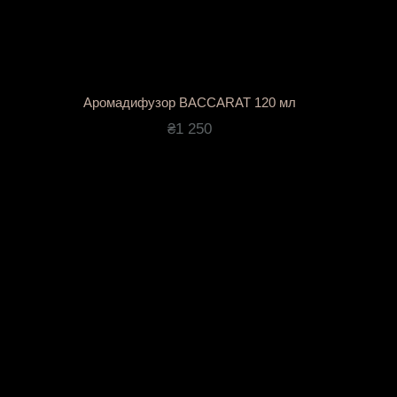
Аромадифузор BACCARAT 120 мл
₴1 250
tar
Packaging
Award
) - це втілення елегантності:
ає вигляд готового презенту, що не потребує