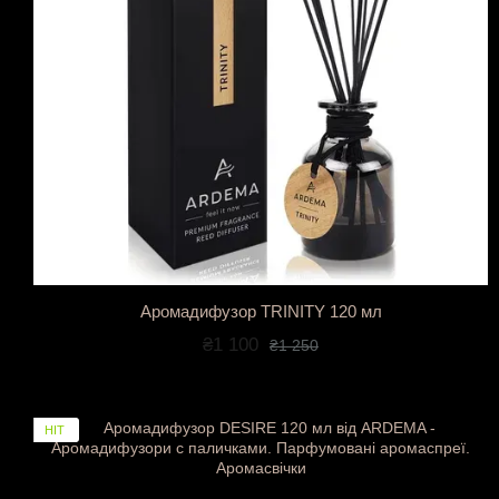
Аромадифузор TRINITY 120 мл
₴1 100
₴1 250
НІТ