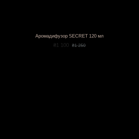
Аромадифузор SECRET 120 мл
₴1 100
₴1 250
об дарувати емоції.
овій упаковці (переможець міжнародного конкурсу
WorldS
овий мінімалізм з тактильною естетикою Кожен набір м