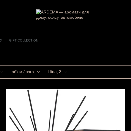
У
GIFT COLLECTION
УЗОРИ GIFT COLLECTION
об'єм / вага
Ціна, ₴