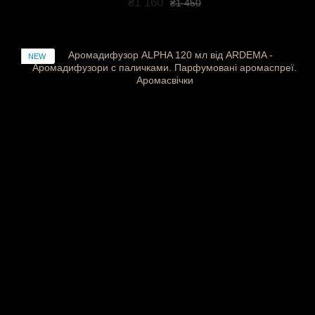
₴1 160
₴1 450
NEW