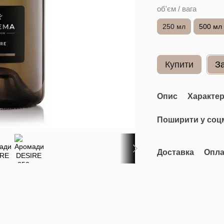
об'єм / вага
250 мл
500 мл
Купити
З
Опис
Характе
Поширити у соц
Доставка
Опла