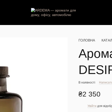
ГОЛОВНА
КАТА
Аром
DESI
В наявності
Написати
₴2 350
Увійти
для відоб
%