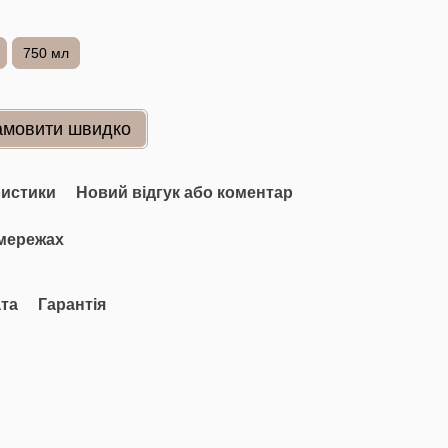
750 мл
амовити швидко
ристики
Новий відгук або коментар
мережах
та
Гарантія