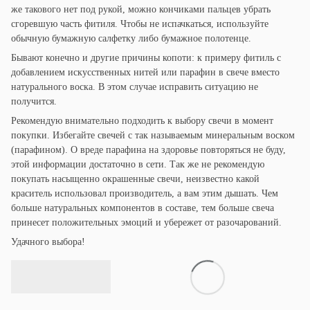
же такового нет под рукой, можно кончиками пальцев убрать
сгоревшую часть фитиля. Чтобы не испачкаться, используйте
обычную бумажную салфетку либо бумажное полотенце.
Бывают конечно и другие причины копоти: к примеру фитиль с
добавлением искусственных нитей или парафин в свече вместо
натурального воска. В этом случае исправить ситуацию не
получится.
Рекомендую внимательно подходить к выбору свечи в момент
покупки.
И
збе
гайте
свечей с так называемым минеральным воском
(парафином). О вреде парафина на здоровье повторяться не буду,
этой информации достаточно в сети. Так же не рекомендую
покупать насыщенно окрашенные свечи, неизвестно какой
краситель использовал производитель, а
в
ам этим дышать. Чем
больше натуральных компонентов в составе
,
тем больше свеча
принесет положительных эмоций и убережет от разочарований.
Удачного выбора!