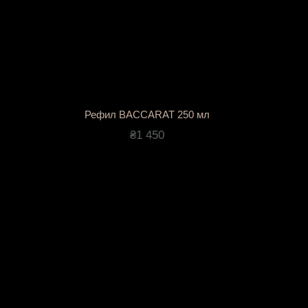
Рефил BACCARAT 250 мл
₴1 450
, не спешите покупать новый — достаточно просто
х же парфюмерных композиций, что и оригинальные