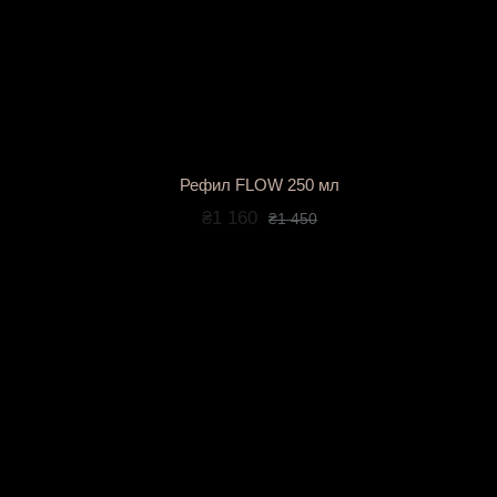
Рефил FLOW 250 мл
₴1 160
₴1 450
Аромат в доме — это то, что хочется сохранить. Е
обновить аромат с помощью запаски (рефила).
В этом разделе вы найдете сменные наполнители 
наборы. Это удобно, экологично и экономно: стильн