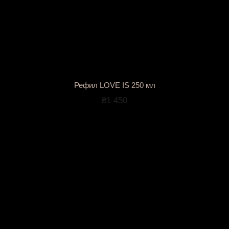
Рефил LOVE IS 250 мл
₴1 450
сли любимый аромадиффузор с палочками уже радует вас
для аромадиффузоров
ARDEMA
, созданные на основе те
ый флакон остаётся, а атмосфера — возвращается.