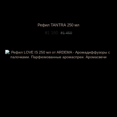
Рефил TANTRA 250 мл
₴1 160
₴1 450