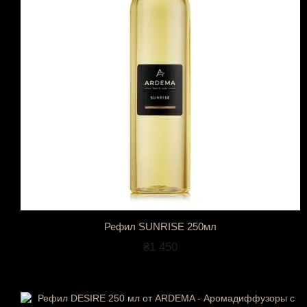
Рефил SUNRISE 250мл
₴1 450