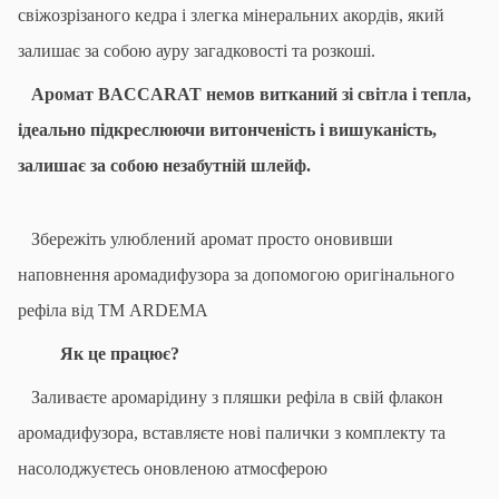
свіжозрізаного кедра і злегка мінеральних акордів, який
залишає за собою ауру загадковості та розкоші.
А
ромат BACCARAT немов витканий зі світла і тепла,
ідеально підкреслюючи витонченість і вишуканість,
залишає за собою незабутній шлейф.
Збережіть улюблений аромат просто оновивши
наповнення
аромадифузора за допомогою оригінального
рефіла від ТМ
ARDEMA
Як це працює?
Заливаєте аромарідину
з пляшки рефіла в свій флакон
аромадифузора, в
ставляєте нові палички
з комплекту та
н
асолоджуєтесь оновленою атмосферою