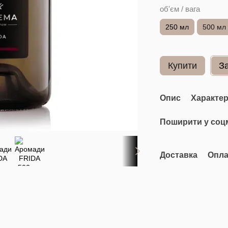
об'єм / вага
250 мл
500 мл
Купити
З
Опис
Характе
Поширити у соц
Доставка
Опла