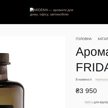
ГОЛОВНА
КАТА
Аром
FRID
В наявності
Написати
₴3 950
Увійти
для відоб
%