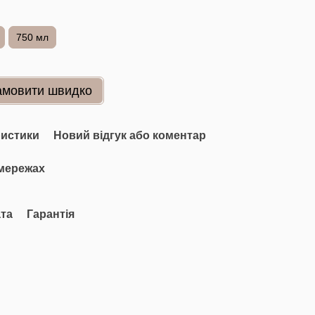
750 мл
амовити швидко
ристики
Новий відгук або коментар
мережах
та
Гарантія