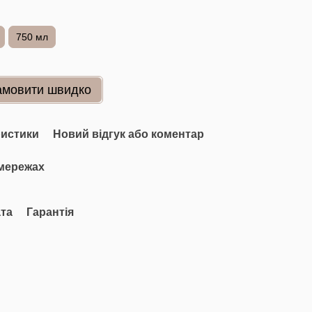
750 мл
амовити швидко
ристики
Новий відгук або коментар
мережах
та
Гарантія