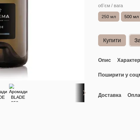
об'єм / вага
250 мл
500 мл
Купити
З
Опис
Характе
Поширити у соц
Доставка
Опла