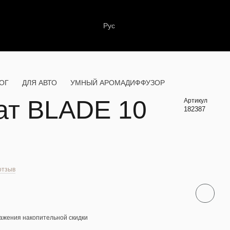
Рус
ОГ
ДЛЯ АВТО
УМНЫЙ АРОМАДИФФУЗОР
ат BLADE 10
Артикул
182387
отзыв
ажения накопительной скидки