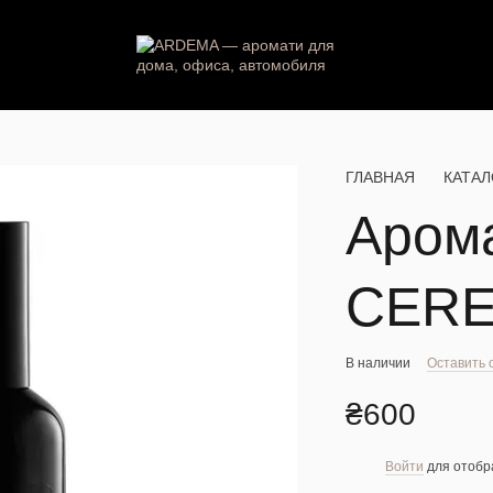
ГЛАВНАЯ
КАТАЛ
Аром
CER
В наличии
Оставить 
₴600
Войти
для отобр
%