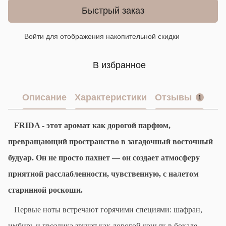
Быстрый заказ
Войти
для отображения накопительной скидки
%
В избранное
Описание
Характеристики
Отзывы
1
FRIDA
- этот
аромат
как дорогой парфюм,
превращающий пространство в
загадочный восточный
будуар
. Он не просто пахнет — он создает атмосферу
приятной расслабленности, чувственную, с налетом
старинной роскоши.
Первые ноты встречают
горячими
с
пециями
:
шафран
,
имбирь
и
гвоздика
звучат как дорогой коньяк в бокале -