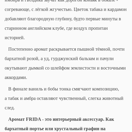
согревающе, с лёгкой
ж
гучестью.
Цветок табака
и
кардамон
добавляют благородную глубину, будто первые минуты в
старинном английском клубе, где воздух пропитан
историей.
Постепенно аромат раскрывается пышной тёмной, почти
бархатной розой, а
у
д, гурджунский бальзам
и пачули
окутывают дымкой со шлейфом землистости
и
восточны
ми
аккордами
.
В финале
ваниль
и
бобы тонка
смягчают композицию,
а табак и
амбра
оставляют
чувственный
, слегка животный
след.
Аромат
FRIDA
- это интерьерный аксессуар. Как
бархатный портье или хрустальный графин на